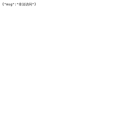
{"msg":"非法访问"}