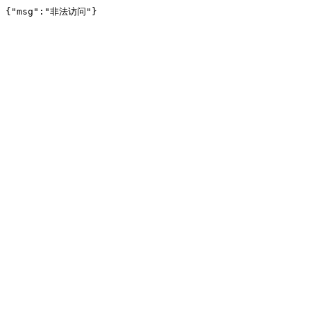
{"msg":"非法访问"}